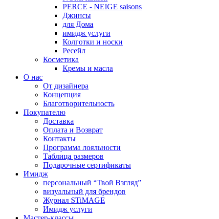
PERCE - NEIGE saisons
Джинсы
для Дома
имидж услуги
Колготки и носки
Ресейл
Косметика
Кремы и масла
О нас
От дизайнера
Концепция
Благотворительность
Покупателю
Доставка
Оплата и Возврат
Контакты
Программа лояльности
Таблица размеров
Подарочные сертификаты
Имидж
персональный “Твой Взгляд”
визуальный для брендов
Журнал STiMAGE
Имидж услуги
Мастер-классы