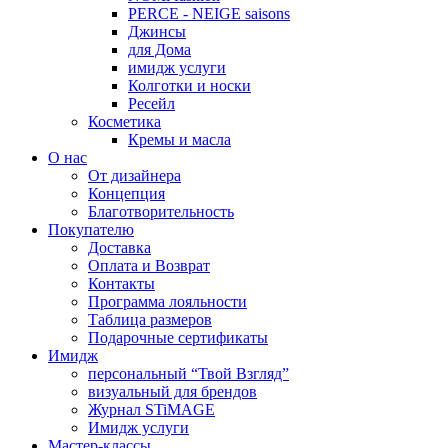
PERCE - NEIGE saisons
Джинсы
для Дома
имидж услуги
Колготки и носки
Ресейл
Косметика
Кремы и масла
О нас
От дизайнера
Концепция
Благотворительность
Покупателю
Доставка
Оплата и Возврат
Контакты
Программа лояльности
Таблица размеров
Подарочные сертификаты
Имидж
персональный “Твой Взгляд”
визуальный для брендов
Журнал STiMAGE
Имидж услуги
Мастер-классы