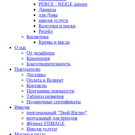
PERCE - NEIGE saisons
Джинсы
для Дома
имидж услуги
Колготки и носки
Ресейл
Косметика
Кремы и масла
О нас
От дизайнера
Концепция
Благотворительность
Покупателю
Доставка
Оплата и Возврат
Контакты
Программа лояльности
Таблица размеров
Подарочные сертификаты
Имидж
персональный “Твой Взгляд”
визуальный для брендов
Журнал STiMAGE
Имидж услуги
Мастер-классы