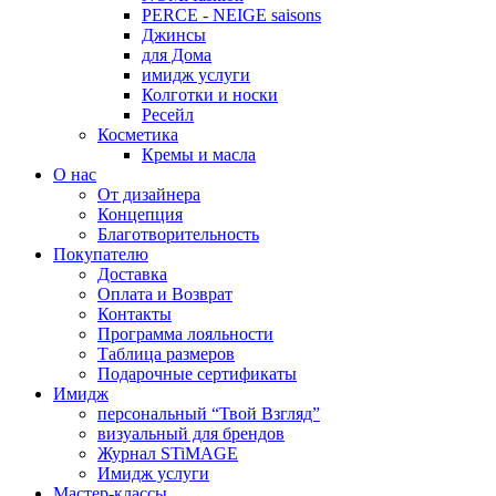
PERCE - NEIGE saisons
Джинсы
для Дома
имидж услуги
Колготки и носки
Ресейл
Косметика
Кремы и масла
О нас
От дизайнера
Концепция
Благотворительность
Покупателю
Доставка
Оплата и Возврат
Контакты
Программа лояльности
Таблица размеров
Подарочные сертификаты
Имидж
персональный “Твой Взгляд”
визуальный для брендов
Журнал STiMAGE
Имидж услуги
Мастер-классы