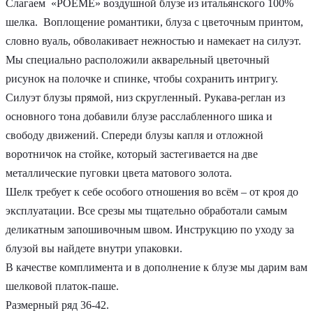
Слагаем «POEME» воздушной блузе из итальянского 100%
шелка. Воплощение романтики, блуза с цветочным принтом,
словно вуаль, обволакивает нежностью и намекает на силуэт.
Мы специально расположили акварельный цветочный
рисунок на полочке и спинке, чтобы сохранить интригу.
Силуэт блузы прямой, низ скругленный. Рукава-реглан из
основного тона добавили блузе расслабленного шика и
свободу движений. Спереди блузы капля и отложной
воротничок на стойке, который застегивается на две
металлические пуговки цвета матового золота.
Шелк требует к себе особого отношения во всём – от кроя до
эксплуатации. Все срезы мы тщательно обработали самым
деликатным запошивочным швом. Инструкцию по уходу за
блузой вы найдете внутри упаковки.
В качестве комплимента и в дополнение к блузе мы дарим вам
шелковой платок-паше.
Размерный ряд 36-42.