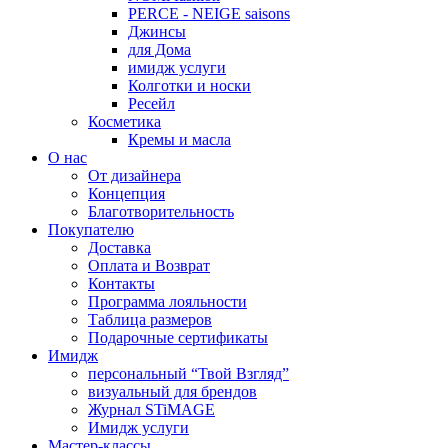
PERCE - NEIGE saisons
Джинсы
для Дома
имидж услуги
Колготки и носки
Ресейл
Косметика
Кремы и масла
О нас
От дизайнера
Концепция
Благотворительность
Покупателю
Доставка
Оплата и Возврат
Контакты
Программа лояльности
Таблица размеров
Подарочные сертификаты
Имидж
персональный “Твой Взгляд”
визуальный для брендов
Журнал STiMAGE
Имидж услуги
Мастер-классы